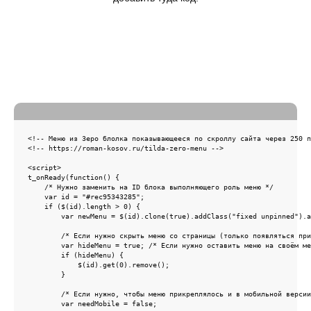
<!-- Меню из Зеро блолка показывающееся по скроллу сайта через 250 п
<!-- https://roman-kosov.ru/tilda-zero-menu -->

<script>

t_onReady(function() {

    /* Нужно заменить на ID блока выполняющего роль меню */

    var id = "#rec95343285";

    if ($(id).length > 0) {

        var newMenu = $(id).clone(true).addClass("fixed unpinned").a
        /* Если нужно скрыть меню со страницы (только появляться при
        var hideMenu = true; /* Если нужно оставить меню на своём ме
        if (hideMenu) {

            $(id).get(0).remove();

        }

        /* Если нужно, чтобы меню прикреплялось и в мобильной версии
        var needMobile = false;
