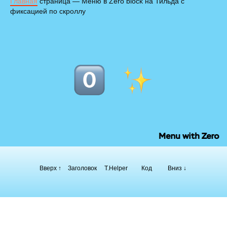
Главная
страница — Меню в Zero block на Тильда с
фиксацией по скроллу
Вверх ↑
Заголовок
T.Helper
Код
Вниз ↓