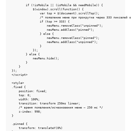
        if (!isMobile || (isMobile && needMobile)) {

            $(window).scroll(function() {

                var top = $(document).scrollTop();

                /* появление меню при прокрутке через 333 пикселей о
                if (top >= 333) {

                    newMenu.removeClass("unpinned");

                    newMenu.addClass("pinned");

                } else {

                    newMenu.removeClass("pinned");

                    newMenu.addClass("unpinned");

                }

            });

        } else {

            newMenu.hide();

        }

    }

});

</script>

<style>

.fixed {

    position: fixed;

    top: 0;

    width: 100%;

    transition: transform 250ms linear;

    /* время появления/исчезновения меню — 250 мс */

    z-index: 998;

}

.pinned {

    transform: translateY(0%)
